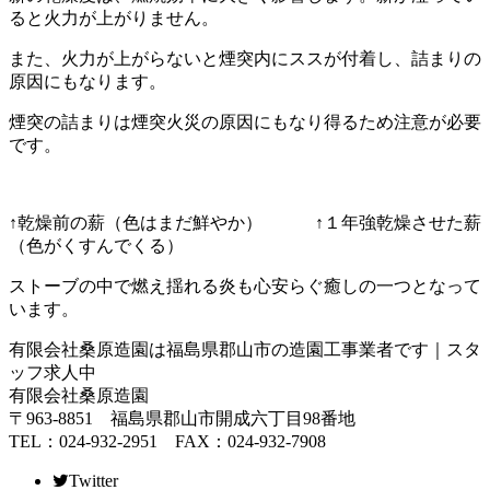
ると火力が上がりません。
また、火力が上がらないと煙突内にススが付着し、詰まりの
原因にもなります。
煙突の詰まりは煙突火災の原因にもなり得るため注意が必要
です。
↑乾燥前の薪（色はまだ鮮やか） ↑１年強乾燥させた薪
（色がくすんでくる）
ストーブの中で燃え揺れる炎も心安らぐ癒しの一つとなって
います。
有限会社桑原造園は福島県郡山市の造園工事業者です｜スタ
ッフ求人中
有限会社桑原造園
〒963-8851 福島県郡山市開成六丁目98番地
TEL：024-932-2951 FAX：024-932-7908
Twitter