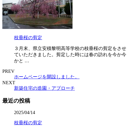
枝垂桜の剪定
３月末、県立安積黎明高等学校の枝垂桜の剪定をさせ
ていただきました。剪定した時には春の訪れを今か今
かと …
PREV
ホームページを開設しました。
NEXT
新築住宅の造園・アプローチ
最近の投稿
2025/04/14
枝垂桜の剪定